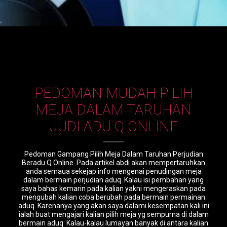
PEDOMAN MUDAH PILIH
MEJA DALAM TARUHAN
JUDI ADU Q ONLINE
Pedoman Gampang Pilih Meja Dalam Taruhan Perjudian
Beradu Q Online. Pada artikel abdi akan mempertaruhkan
anda semaua sekejap info mengenai penudingan meja
dalam bermain perjudian aduq. Kalau isi pembahan yang
saya bahas kemarin pada kalian yakni mengeraskan pada
mengubah kalian coba berubah pada bermain permainan
aduq. Karenanya yang akan saya dalami kesempatan kali ini
ialah buat mengajari kalian pilih meja yg sempurna di dalam
bermain aduq. Kalau-kalau lumayan banyak di antara kalian